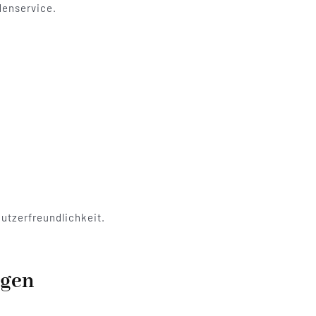
denservice.
utzerfreundlichkeit.
agen