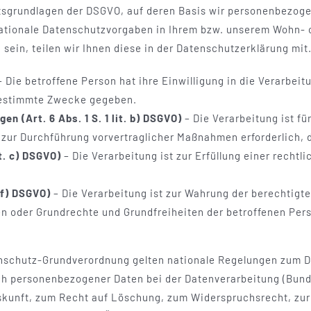
tsgrundlagen der DSGVO, auf deren Basis wir personenbezoge
tionale Datenschutzvorgaben in Ihrem bzw. unserem Wohn- ode
sein, teilen wir Ihnen diese in der Datenschutzerklärung mit
 Die betroffene Person hat ihre Einwilligung in die Verarbe
bestimmte Zwecke gegeben.
n (Art. 6 Abs. 1 S. 1 lit. b) DSGVO)
– Die Verarbeitung ist fü
r zur Durchführung vorvertraglicher Maßnahmen erforderlich, 
it. c) DSGVO)
– Die Verarbeitung ist zur Erfüllung einer rechtli
. f) DSGVO)
– Die Verarbeitung ist zur Wahrung der berechtigt
essen oder Grundrechte und Grundfreiheiten der betroffenen P
nschutz-Grundverordnung gelten nationale Regelungen zum D
ch personenbezogener Daten bei der Datenverarbeitung (Bun
kunft, zum Recht auf Löschung, zum Widerspruchsrecht, zur