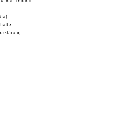
x oder Telefon
dia)
halte
erklärung