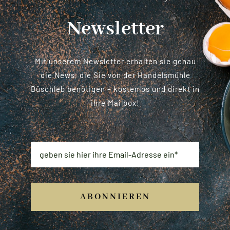
Newsletter
Mit unserem Newsletter erhalten sie genau
die News, die Sie von der Handelsmühle
Büschleb benötigen – kostenlos und direkt in
ihre Mailbox!
E-Mail
*
ABONNIEREN