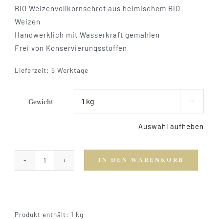
BIO Weizenvollkornschrot aus heimischem BIO
Kontakt
Weizen
Handwerklich mit Wasserkraft gemahlen
Frei von Konservierungsstoffen
Lieferzeit:
5 Werktage
Gewicht

Auswahl aufheben
IN DEN WARENKORB
BIO-
Weizenvollkornschrot
Menge
Produkt enthält: 1
kg