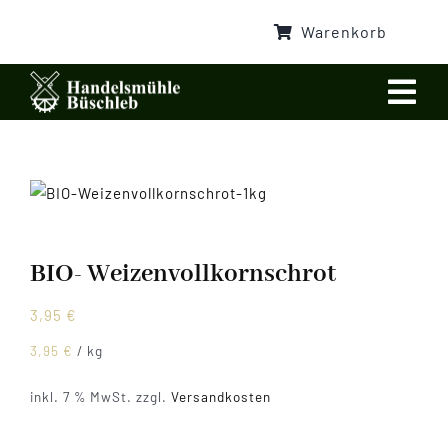
Zum
Warenkorb
Inhalt
springen
Togg
Navi
Startseite
Unsere Mühle
BIO- Weizenvollkornschrot
Mühlenladen
3,95
€
Unser Shop
3,95
€
/
kg
inkl. 7 % MwSt.
zzgl.
Versandkosten
Unsere Tiere